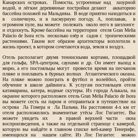
Канарских островах. Помосты, устроенные над лазурной
водой, и лёгкие деревянные постройки делают акваторию
бассейна похожей на Мальдивы. В воде приятно находиться и
в солнечную, и в пасмурную погоду. А, поплавав, в
огромном пуле, вы можете полежать около него в шезлонге
и отдохнуть. Кроме бассейна на территории отеля Gran Melia
Palacio de Isora есть несколько озёр и садов с тропическими
растениями. Таким вот образом архитекторы воплотили в
жизнь проект, в котором сочетаются вода, земля и воздух.
Отель располагает двумя теннисными кортами, площадкой
для гольфа, SPA-центром, саунами и др. Он имеет выход к
морю, а его постояльцы могут провести время на песчаном
пляже и поплавать в бурных волнах Атлантического океана.
На пляже можно поиграть в футбол и волейбол, пройти
обучение в школе дайвинга. К услугам постояльцев отеля
катамараны, катера, водные скутеры. Из города Алькала, на
окраине которого расположен отель Gran Melia Palacio de Isora
вы можете сесть на паром и отправиться в путешествие на
острова Ла Гомера и Ла Пальма. На расстоянии 4-х км от
отеля расположились знаменитые утёсы Лос Гигантес. Вы
можете увидеть их в правой верхней части окна
воспроизведения, а также на отдельной странице с камерой,
которую вы найдёте в главном списке веб-камер Тенерифе,
имеющихся на нашем сайте. Из Лос Гигантес можно