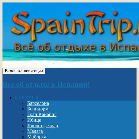
Вкл/выкл навигации
Все об отдыхе в Испании!
КУРОРТЫ
Барселона
Бенидорм
Гран Канария
Ибица
Ллорет-де-мар
Малага
Майорка