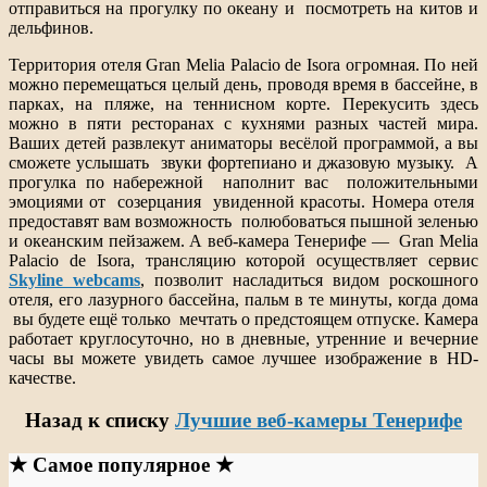
отправиться на прогулку по океану и посмотреть на китов и
дельфинов.
Территория отеля Gran Melia Palacio de Isora огромная. По ней
можно перемещаться целый день, проводя время в бассейне, в
парках, на пляже, на теннисном корте. Перекусить здесь
можно в пяти ресторанах с кухнями разных частей мира.
Ваших детей развлекут аниматоры весёлой программой, а вы
сможете услышать звуки фортепиано и джазовую музыку. А
прогулка по набережной наполнит вас положительными
эмоциями от созерцания увиденной красоты. Номера отеля
предоставят вам возможность полюбоваться пышной зеленью
и океанским пейзажем. А веб-камера Тенерифе — Gran Melia
Palacio de Isora, трансляцию которой осуществляет сервис
Skyline webcams
, позволит насладиться видом роскошного
отеля, его лазурного бассейна, пальм в те минуты, когда дома
вы будете ещё только мечтать о предстоящем отпуске. Камера
работает круглосуточно, но в дневные, утренние и вечерние
часы вы можете увидеть самое лучшее изображение в HD-
качестве.
Назад к списку
Лучшие веб-камеры Тенерифе
★ Самое популярное ★